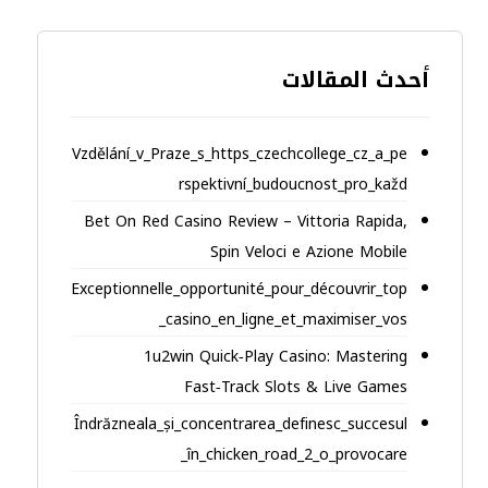
أحدث المقالات
Vzdělání_v_Praze_s_https_czechcollege_cz_a_pe
rspektivní_budoucnost_pro_každ
Bet On Red Casino Review – Vittoria Rapida,
Spin Veloci e Azione Mobile
Exceptionnelle_opportunité_pour_découvrir_top
_casino_en_ligne_et_maximiser_vos
1u2win Quick‑Play Casino: Mastering
Fast‑Track Slots & Live Games
Îndrăzneala_și_concentrarea_definesc_succesul
_în_chicken_road_2_o_provocare