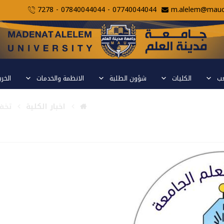
07740044044 - 07840044044 - 7278
m.alelem@mauc.
عب
الكليات
شؤون الطلبة
الانظمة والخدمات
الخر
ئل في العام
اخبار الكلية