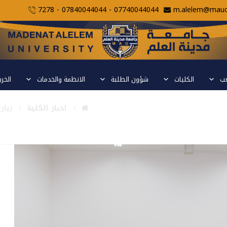
07740044044 - 07840044044 - 7278
m.alelem@mauc.
عب
الكليات
شؤون الطلبة
الانظمة والخدمات
الخر
لم الجامعة
اخبار الكلية
زيار