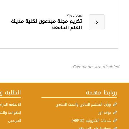
Previous
تكريم مجلة مبدعون لكلية مدينة
العلم الجامعة
Comments are disabled.
روابط مهمة
الطلبة و
وزارة التعليم العالي والبحث العلمي
الانظمة الدراس
بوابة اور
الظوابط والتع
خدمات الكترونية (HEPIC)
الخريجين
موقعنا على الخريطة